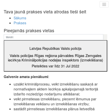
Tava jaunā prakses vieta atrodas tieši šeit
Sākums
Prakses
Pieejamās prakses vietas
Latvijas Republikas Valsts policija
Valsts policijas Rīgas reģiona pārvaldes Rīgas Zemgales
iecirkņa Kriminālpolicijas nodaļas inspektors (izmeklēšana)
Pieteikties var līdz 31 Jul 2022
Galvenie amata pienākumi
:
uzsākt kriminālprocesu, veikt izmeklēšanu saskaņā ar
normatīvajiem aktiem Iecirkņa apkalpojamajā teritorijā
izdarīto noziedzīgo nodarījumu atklāšanai;
veikt pirmstiesas izmeklēšanu, pieņemt lēmumus par
izmeklēšanas veikšanu un izmeklēšanas virzību;
sastādīt pirmstiesas izmeklēšanas plānus lietvedībā