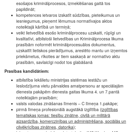
esošajos kriminālprocesos, izmeklēšanas gaitā tos
papildināt;
kompetences ietvaros izskatīt sūdzības, pieteikumus un
iesniegumus, pieņemt lēmumus normatīvajos aktos
noteiktajā kārtībā un termiņā;
veikt lietvedībā esošo kriminālprocesu uzskaiti, rūpīgi un
kvalitatīvi, atbilstoši lietvedības un Kriminālprocesa likuma
prasībām noformēt kriminālprocesuālos dokumentus,
uzskaitīt lietiskos pierādījumus, arestēto mantu un izņemtos
priekšmetus, rīkoties ar tiem saskaņā ar normatīvo aktu
prasībām, savlaicīgi nodot tos glabāšanā
Prasības kandidātiem:
atbilstība Iekšlietu ministrijas sistēmas iestāžu un
Ieslodzījuma vietu pārvaldes amatpersonu ar speciālajām
dienesta pakāpēm dienesta gaitas likuma 4. un 7.pantā
noteiktajām prasībām;
valsts valodas zināšanas līmenis – C līmeņa 1.pakāpe;
pirmā līmeņa profesionālā augstākā izglītība (
izglītības
tematiskas jomas:
tiesību zinātne, civilā un militārā
aizsardzība, komerczinības un administrēšana, sociālās un
cilvēkrīcības zinātnes, datorika
);