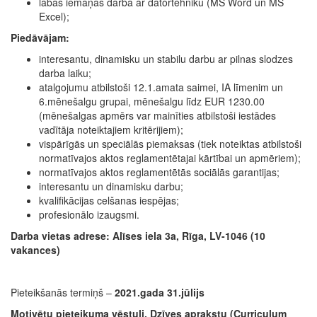
labas iemaņas darbā ar datortehniku (MS Word un MS
Excel);
Piedāvājam:
interesantu, dinamisku un stabilu darbu ar pilnas slodzes
darba laiku;
atalgojumu atbilstoši 12.1.amata saimei, IA līmenim un
6.mēnešalgu grupai, mēnešalgu līdz EUR 1230.00
(mēnešalgas apmērs var mainīties atbilstoši iestādes
vadītāja noteiktajiem kritērijiem);
vispārīgās un speciālās piemaksas (tiek noteiktas atbilstoši
normatīvajos aktos reglamentētajai kārtībai un apmēriem);
normatīvajos aktos reglamentētās sociālās garantijas;
interesantu un dinamisku darbu;
kvalifikācijas celšanas iespējas;
profesionālo izaugsmi.
Darba vietas adrese: Alīses iela 3a, Rīga, LV-1046 (10
vakances)
Pieteikšanās termiņš –
2021.gada 31.jūlijs
Motivētu pieteikuma vēstuli, Dzīves aprakstu (Curriculum