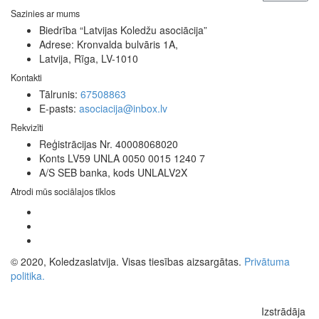
Sazinies ar mums
Biedrība “Latvijas Koledžu asociācija”
Adrese: Kronvalda bulvāris 1A,
Latvija, Rīga, LV-1010
Kontakti
Tālrunis:
67508863
E-pasts:
asociacija@inbox.lv
Rekvizīti
Reģistrācijas Nr. 40008068020
Konts LV59 UNLA 0050 0015 1240 7
A/S SEB banka, kods UNLALV2X
Atrodi mūs sociālajos tīklos
© 2020, Koledzaslatvija. Visas tiesības aizsargātas.
Privātuma
politika.
Izstrādāja