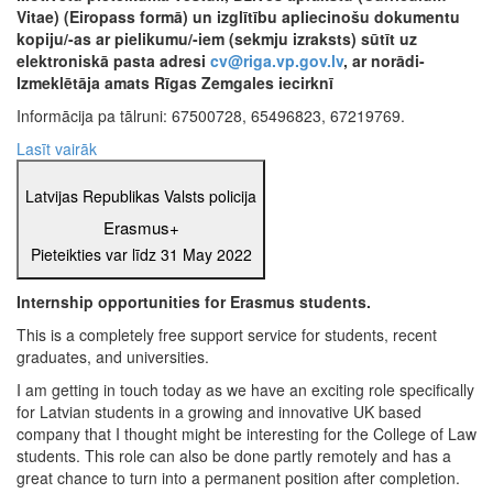
Vitae) (Eiropass formā) un izglītību apliecinošu dokumentu
kopiju/-as ar pielikumu/-iem (sekmju izraksts) sūtīt uz
elektroniskā pasta adresi
cv@riga.vp.gov.lv
, ar norādi-
Izmeklētāja amats Rīgas Zemgales iecirknī
Informācija pa tālruni: 67500728, 65496823, 67219769.
Lasīt vairāk
Latvijas Republikas Valsts policija
Erasmus+
Pieteikties var līdz 31 May 2022
Internship opportunities for Erasmus students.
This is a completely free support service for students, recent
graduates, and universities.
I am getting in touch today as we have an exciting role specifically
for Latvian students in a growing and innovative UK based
company that I thought might be interesting for the College of Law
students. This role can also be done partly remotely and has a
great chance to turn into a permanent position after completion.