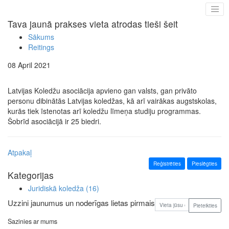
Tava jaunā prakses vieta atrodas tieši šeit
Sākums
Reitings
08 April 2021
Latvijas Koledžu asociācija apvieno gan valsts, gan privāto
personu dibinātās Latvijas koledžas, kā arī vairākas augstskolas,
kurās tiek īstenotas arī koledžu līmeņa studiju programmas.
Šobrīd asociācijā ir 25 biedri.
Atpakaļ
Reģistrēties
Pieslēgties
Kategorijas
Juridiskā koledža
(16)
Uzzini jaunumus un noderīgas lietas pirmais
Pieteikties
Sazinies ar mums