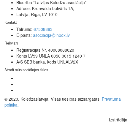
Biedrība “Latvijas Koledžu asociācija”
Adrese: Kronvalda bulvāris 1A,
Latvija, Rīga, LV-1010
Kontakti
Tālrunis:
67508863
E-pasts:
asociacija@inbox.lv
Rekvizīti
Reģistrācijas Nr. 40008068020
Konts LV59 UNLA 0050 0015 1240 7
A/S SEB banka, kods UNLALV2X
Atrodi mūs sociālajos tīklos
© 2020, Koledzaslatvija. Visas tiesības aizsargātas.
Privātuma
politika.
Izstrādāja