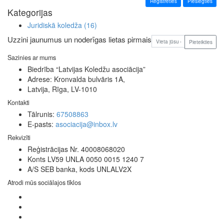
Reģistrēties
Pieslēgties
Kategorijas
Juridiskā koledža
(16)
Uzzini jaunumus un noderīgas lietas pirmais
Pieteikties
Sazinies ar mums
Biedrība “Latvijas Koledžu asociācija”
Adrese: Kronvalda bulvāris 1A,
Latvija, Rīga, LV-1010
Kontakti
Tālrunis:
67508863
E-pasts:
asociacija@inbox.lv
Rekvizīti
Reģistrācijas Nr. 40008068020
Konts LV59 UNLA 0050 0015 1240 7
A/S SEB banka, kods UNLALV2X
Atrodi mūs sociālajos tīklos