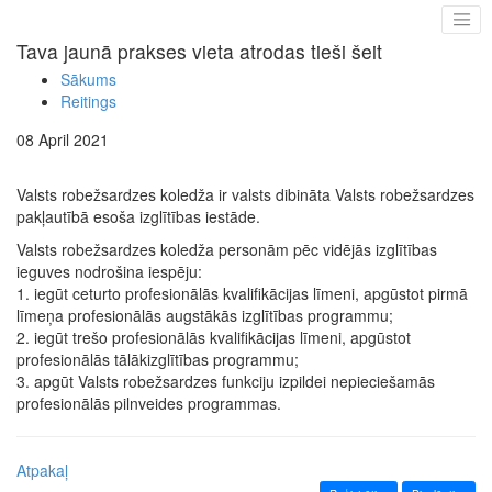
Tava jaunā prakses vieta atrodas tieši šeit
Sākums
Reitings
08 April 2021
Valsts robežsardzes koledža ir valsts dibināta Valsts robežsardzes
pakļautībā esoša izglītības iestāde.
Valsts robežsardzes koledža personām pēc vidējās izglītības
ieguves nodrošina iespēju:
1. iegūt ceturto profesionālās kvalifikācijas līmeni, apgūstot pirmā
līmeņa profesionālās augstākās izglītības programmu;
2. iegūt trešo profesionālās kvalifikācijas līmeni, apgūstot
profesionālās tālākizglītības programmu;
3. apgūt Valsts robežsardzes funkciju izpildei nepieciešamās
profesionālās pilnveides programmas.
Atpakaļ