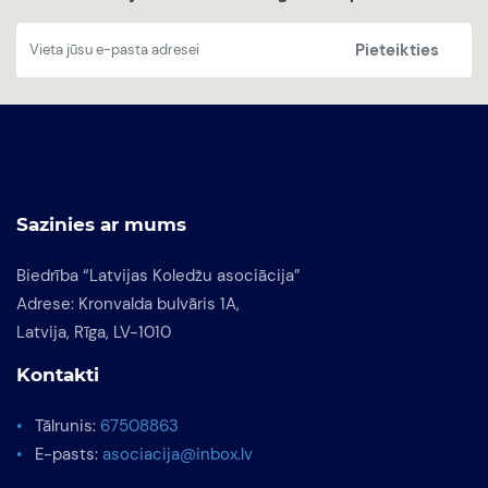
Pieteikties
Sazinies ar mums
Biedrība “Latvijas Koledžu asociācija”
Adrese: Kronvalda bulvāris 1A,
Latvija, Rīga, LV-1010
Kontakti
Tālrunis:
67508863
E-pasts:
asociacija@inbox.lv