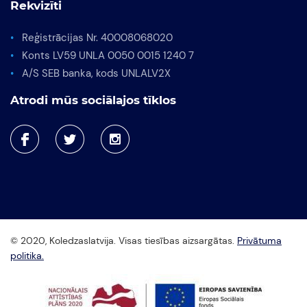
Rekvizīti
Reģistrācijas Nr. 40008068020
Konts LV59 UNLA 0050 0015 1240 7
A/S SEB banka, kods UNLALV2X
Atrodi mūs sociālajos tīklos
© 2020, Koledzaslatvija. Visas tiesības aizsargātas.
Privātuma
politika.