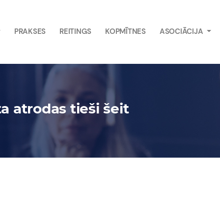
(CURRENT)
PRAKSES
REITINGS
KOPMĪTNES
ASOCIĀCIJA
a atrodas tieši šeit