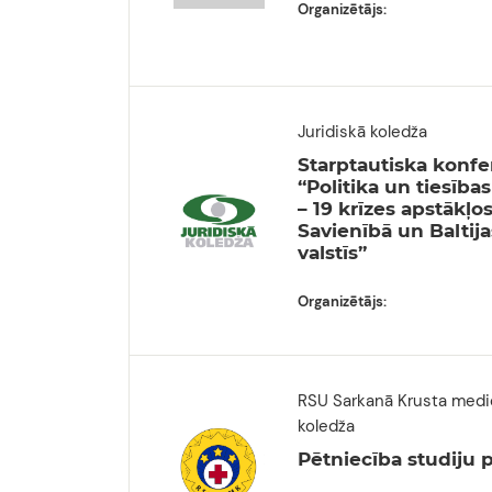
Organizētājs:
Juridiskā koledža
Starptautiska konf
“Politika un tiesīb
– 19 krīzes apstākļo
Savienībā un Baltija
valstīs”
Organizētājs:
RSU Sarkanā Krusta medi
koledža
Pētniecība studiju 