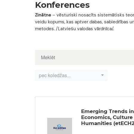
Konferences
Zinātne
– vēsturiski nosacīts sistemātisks teor
veidu kopums, kas aptver dabas, sabiedrības u
metodes. /Latviešu valodas vārdnīca/.
pec koledžas...
Emerging Trends in
Economics, Culture
Humanities (etECH2