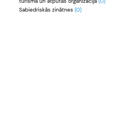
tūrisma un atpūtas organizācija
(0)
Sabiedriskās zinātnes
(0)