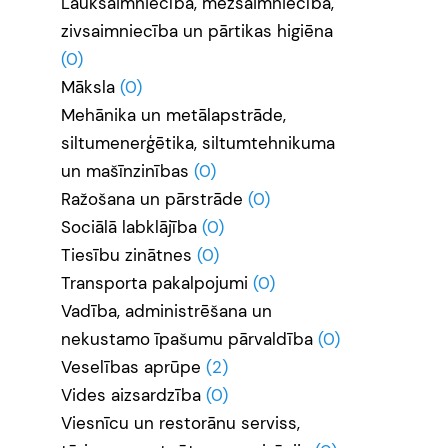
Lauksaimniecība, mežsaimniecība,
zivsaimniecība un pārtikas higiēna
(0)
Māksla
(0)
Mehānika un metālapstrāde,
siltumenerģētika, siltumtehnikuma
un mašīnzinības
(0)
Ražošana un pārstrāde
(0)
Sociālā labklājība
(0)
Tiesību zinātnes
(0)
Transporta pakalpojumi
(0)
Vadība, administrēšana un
nekustamo īpašumu pārvaldība
(0)
Veselības aprūpe
(2)
Vides aizsardzība
(0)
Viesnīcu un restorānu serviss,