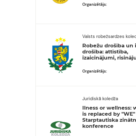
Organizētājs:
Valsts robežsardzes kole
Robežu drošība un 
drošība: attīstība,
izaicinājumi, risinā
Organizētājs:
Juridiskā koledža
Ilness or wellness: 
is replaced by "WE" 
Starptautiska zināt
konference