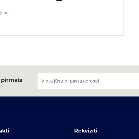
ijas
 pirmais
akti
Rekvizīti