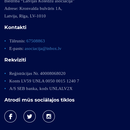
Biedrība “Latvijas Koledžu asociācija”
Adrese: Kronvalda bulvāris 1A,
Latvija, Rīga, LV-1010
Kontakti
Tālrunis:
67508863
E-pasts:
asociacija@inbox.lv
Rekvizīti
Reģistrācijas Nr. 40008068020
Konts LV59 UNLA 0050 0015 1240 7
A/S SEB banka, kods UNLALV2X
Atrodi mūs sociālajos tīklos