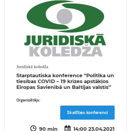
Juridiskā koledža
Starptautiska konference “Politika un
tiesības COVID – 19 krīzes apstākļos
Eiropas Savienībā un Baltijas valstīs”
Organizētājs:
Skatīties konferenci
90 min
14:00 23.04.2021