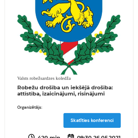
Valsts robežsardzes koledža
Robežu drošība un iekšējā drošība:
attīstība, izaicinājumi, risinājumi
Organizētājs:
Skatīties konferenci
420 min
09:30 26.05.2021