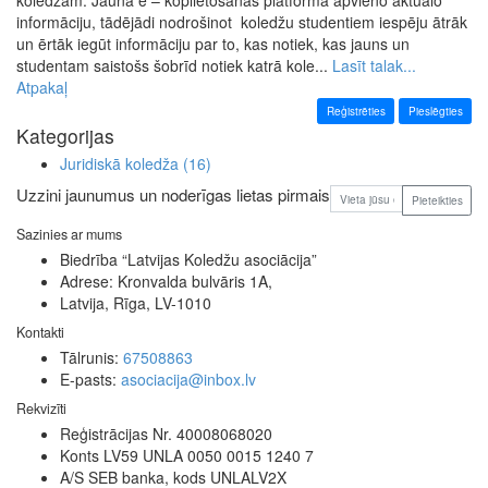
informāciju, tādējādi nodrošinot koledžu studentiem iespēju ātrāk
un ērtāk iegūt informāciju par to, kas notiek, kas jauns un
studentam saistošs šobrīd notiek katrā kole...
Lasīt talak...
Atpakaļ
Reģistrēties
Pieslēgties
Kategorijas
Juridiskā koledža
(16)
Uzzini jaunumus un noderīgas lietas pirmais
Pieteikties
Sazinies ar mums
Biedrība “Latvijas Koledžu asociācija”
Adrese: Kronvalda bulvāris 1A,
Latvija, Rīga, LV-1010
Kontakti
Tālrunis:
67508863
E-pasts:
asociacija@inbox.lv
Rekvizīti
Reģistrācijas Nr. 40008068020
Konts LV59 UNLA 0050 0015 1240 7
A/S SEB banka, kods UNLALV2X