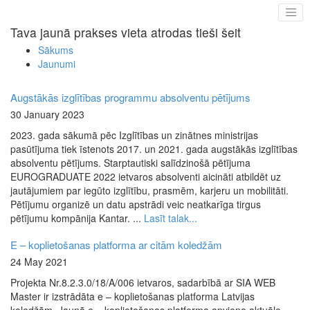
Tava jaunā prakses vieta atrodas tieši šeit
Sākums
Jaunumi
Augstākās izglītības programmu absolventu pētījums
30 January 2023
2023. gada sākumā pēc Izglītības un zinātnes ministrijas
pasūtījuma tiek īstenots 2017. un 2021. gada augstākās izglītības
absolventu pētījums. Starptautiski salīdzinošā pētījuma
EUROGRADUATE 2022 ietvaros absolventi aicināti atbildēt uz
jautājumiem par iegūto izglītību, prasmēm, karjeru un mobilitāti.
Pētījumu organizē un datu apstrādi veic neatkarīga tirgus
pētījumu kompānija Kantar. ...
Lasīt talak...
E – koplietošanas platforma ar citām koledžām
24 May 2021
Projekta Nr.8.2.3.0/18/A/006 ietvaros, sadarbībā ar SIA WEB
Master ir izstrādāta e – koplietošanas platforma Latvijas
koledžām. Jaunā e – koplietošanas platforma apvieno aktuālo