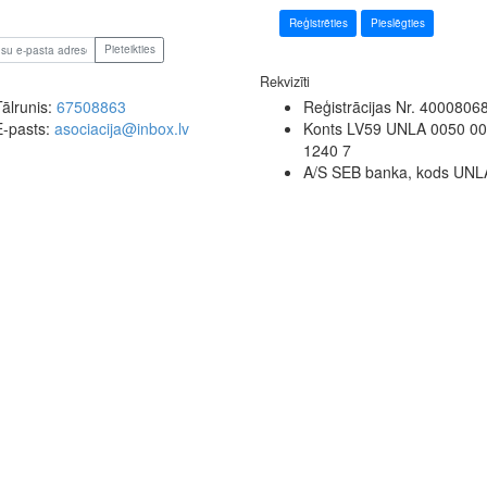
Reģistrēties
Pieslēgties
Pieteikties
Rekvizīti
Tālrunis:
67508863
Reģistrācijas Nr. 4000806
E-pasts:
asociacija@inbox.lv
Konts LV59 UNLA 0050 0
1240 7
A/S SEB banka, kods UN