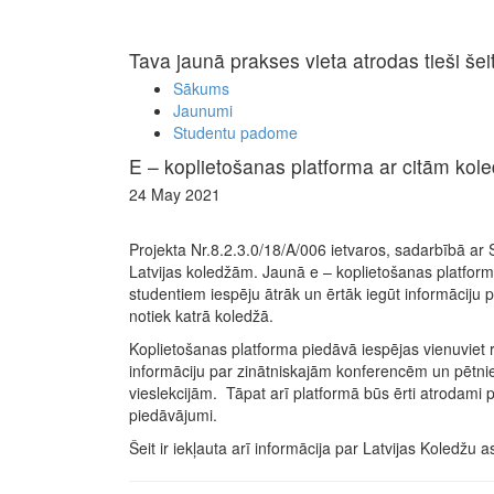
Tava jaunā prakses vieta atrodas tieši šei
Sākums
Jaunumi
Studentu padome
E – koplietošanas platforma ar citām ko
24 May 2021
Projekta Nr.8.2.3.0/18/A/006 ietvaros, sadarbībā ar
Latvijas koledžām. Jaunā e – koplietošanas platform
studentiem iespēju ātrāk un ērtāk iegūt informāciju 
notiek katrā koledžā.
Koplietošanas platforma piedāvā iespējas vienuviet r
informāciju par zinātniskajām konferencēm un pētni
vieslekcijām. Tāpat arī platformā būs ērti atrodami 
piedāvājumi.
Šeit ir iekļauta arī informācija par Latvijas Koledžu