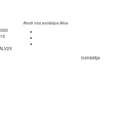
Atrodi mūs sociālajos tīklos
8020
015
LALV2X
Izstrādāja