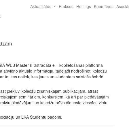
(current)
Aktualitātes
Prakses
Reitings
Kopmītnes
Asociā
t
ledžām
 SIA WEB Master ir izstrādāta e – koplietošanas platforma
a apvieno aktuālo informāciju, tādējādi nodrošinot koledžu
par to, kas notiek, kas jauns un studentam saistošs šobrīd
ast piekļuvi koledžu zinātniskajām publikācijām, atrast
eciskajiem semināriem, konkursiem, kā arī par piedāvātajām
prakšu piedāvājumi un koledžu brīvo dienesta viesnīcu vietu
 asociāciju un LKA Studentu padomi.