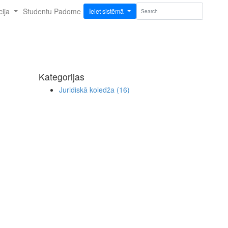
cija
Studentu Padome
Ieiet sistēmā
Kategorijas
Juridiskā koledža
(16)